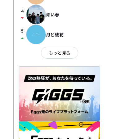
4
青い春
arrow_drop_down
5
月と徒花
arrow_drop_up
もっと見る