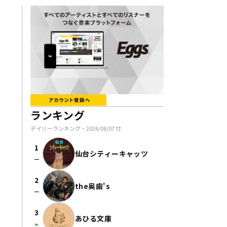
ランキング
デイリーランキング・
2026/08/07
付
1
仙台シティーキャッツ
check_indeterminate_small
2
the奥歯's
check_indeterminate_small
3
あひる文庫
arrow_drop_up