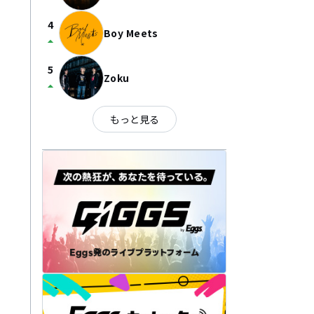
4
Boy Meets
arrow_drop_up
5
Zoku
arrow_drop_up
もっと見る