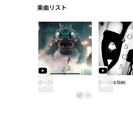
楽曲リスト
URight
Do Demo Iijan
SOSOSO
SOSOSO