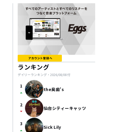
ランキング
デイリーランキング・
2026/08/08
付
1
the奥歯's
arrow_drop_up
2
仙台シティーキャッツ
arrow_drop_down
3
Sick Lily
arrow_drop_up