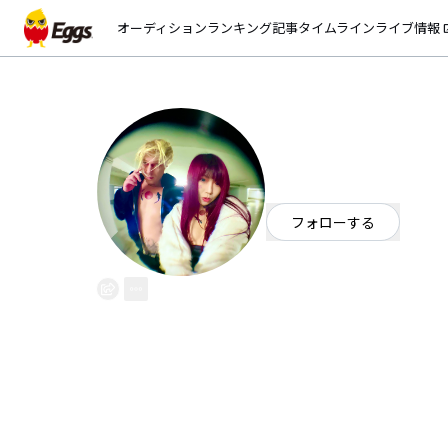
オーディション
ランキング
記事
タイムライン
ライブ情報
open_
SOSOSO
EggsID：
sososo_tky_bln
0
フォロワー
フォローする
東京都
ポップ
/
ロック
/
パン
OFFICIAL WEBSITE
ベルリン発のJ/En/De Pop /Pu