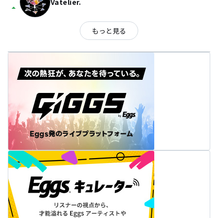
Vatelier.
arrow_drop_up
もっと見る