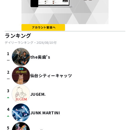
ランキング
デイリーランキング・
2026/08/10
付
1
the奥歯's
check_indeterminate_small
2
仙台シティーキャッツ
check_indeterminate_small
3
JUGEM.
arrow_drop_up
4
JUNK MARTINI
arrow_drop_up
5