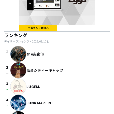
ランキング
デイリーランキング・
2026/08/10
付
1
the奥歯's
check_indeterminate_small
2
仙台シティーキャッツ
check_indeterminate_small
3
JUGEM.
arrow_drop_up
4
JUNK MARTINI
arrow_drop_up