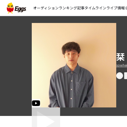
オーディション
ランキング
記事
タイムライン
ライブ情報
open_
栞
sowhe