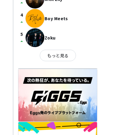
arrow_drop_up
4
Boy Meets
arrow_drop_up
5
Zoku
arrow_drop_up
もっと見る