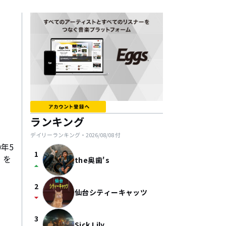
ランキング
デイリーランキング・
2026/08/08
付
0年5
1
」を
the奥歯's
arrow_drop_up
2
仙台シティーキャッツ
arrow_drop_down
3
Sick Lily