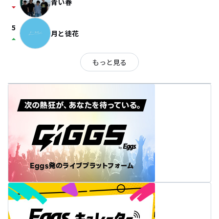
青い春
arrow_drop_down
5
月と徒花
arrow_drop_up
もっと見る