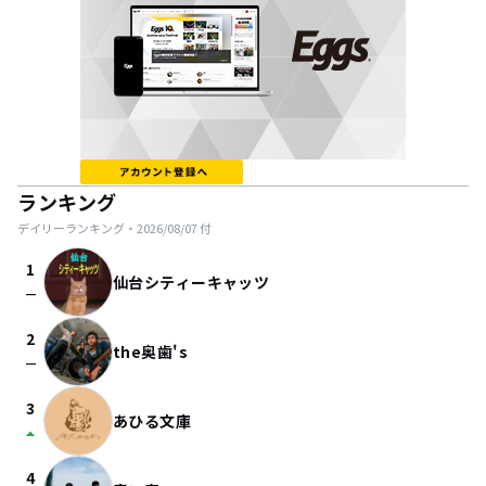
ランキング
デイリーランキング・
2026/08/07
付
1
仙台シティーキャッツ
check_indeterminate_small
2
the奥歯's
check_indeterminate_small
3
あひる文庫
arrow_drop_up
4