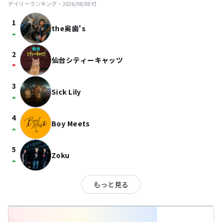
デイリーランキング・
2026/08/08
付
1
the奥歯's
arrow_drop_up
2
仙台シティーキャッツ
arrow_drop_down
3
Sick Lily
arrow_drop_up
4
Boy Meets
arrow_drop_up
5
Zoku
arrow_drop_up
もっと見る