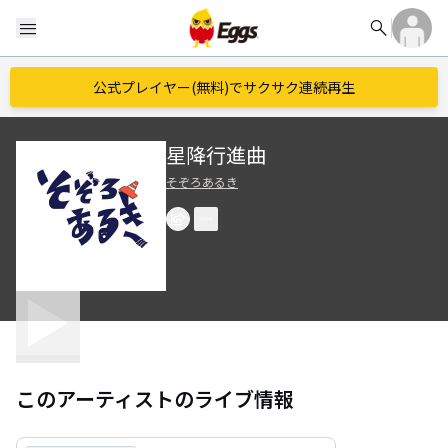
search
menu
公式プレイヤー(無料)でサクサク連続再生
星降行進曲
そぞろあるき
このアーティストのライブ情報