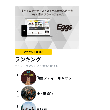
ランキング
デイリーランキング・
2026/08/06
付
1
仙台シティーキャッツ
check_indeterminate_small
2
the奥歯's
check_indeterminate_small
3
青い春