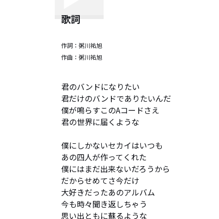
歌詞
作詞：
粥川祐旭
作曲：
粥川祐旭
君のバンドになりたい

君だけのバンドでありたいんだ

僕が鳴らすこのAコードさえ　

君の世界に届くような　

僕にしかないセカイはいつも

あの四人が作ってくれた

僕にはまだ出来ないだろうから

だからせめてさ今だけ

大好きだったあのアルバム

今も時々聞き返しちゃう

思い出ともに蘇るような
