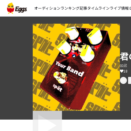
オーディション
ランキング
記事
タイムライン
ライブ情報
open_
君
spät
18