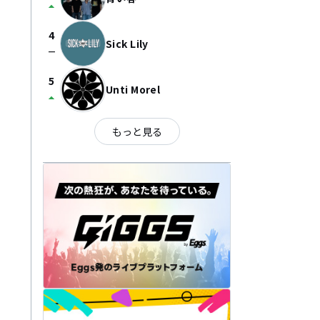
arrow_drop_up
4
Sick Lily
check_indeterminate_small
5
Unti Morel
arrow_drop_up
もっと見る