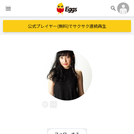
search
menu
公式プレイヤー(無料)でサクサク連続再生
黒川沙良
EggsID：
ss1600312
26
フォロワー