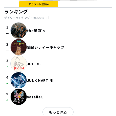
ランキング
デイリーランキング・
2026/08/10
付
1
the奥歯's
check_indeterminate_small
2
仙台シティーキャッツ
check_indeterminate_small
3
JUGEM.
arrow_drop_up
4
JUNK MARTINI
arrow_drop_up
5
Vatelier.
arrow_drop_up
もっと見る