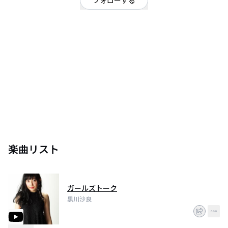
フォローする
東京都
シンガーソングライター
OFFICIAL WEBSITE
ピアノ弾き語りシンガーソングライター「黒川沙良」
幼稚園の年中の時には曲を一度聴けば、カバーやアレンジして弾く能力を身
に着け、楽譜を一切見ずに演奏する「感性100%」なスタイルは現在も一貫し
ている。
中学3年生の頃にはライブハウスに自ら出演交渉しライブ活動を始め、ここ数
年間は年間60本以上のライブをこなす。
そんなキャリア充分な彼女が、満を持して昨年7月にデビュー・ミニアルバム
『On My Piano』をリリース。リアルな音楽ファンを筆頭に人気を博してい
楽曲リスト
ガールズトーク
黒川沙良