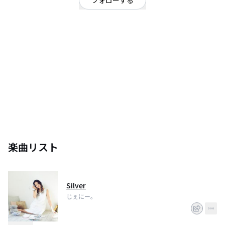
フォローする
東京都
ポップ
OFFICIAL WEBSITE
山形生まれラスベガス育ち。今年3月に高校を卒業＆4月に19歳になるティー
ンエイジシンガー。
14年4月に上京。都内を中心にライブハウスへの出演やストリートライブを
重ね、15年「水曜歌謡祭」(フジテレビ系)にレギュラー出演。
ほかにも、若者達に人気の読者モデルを輩出する読モBG公式ファッションチ
ーム「FLASH TOKYO」4期生としてや、沖縄発海外向け連続ドラマ
楽曲リスト
Silver
じぇにー。