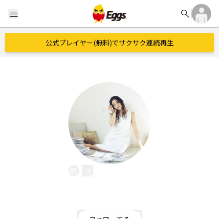
search
menu
公式プレイヤー(無料)でサクサク連続再生
じぇにー。
EggsID：
ss1600482
44
フォロワー