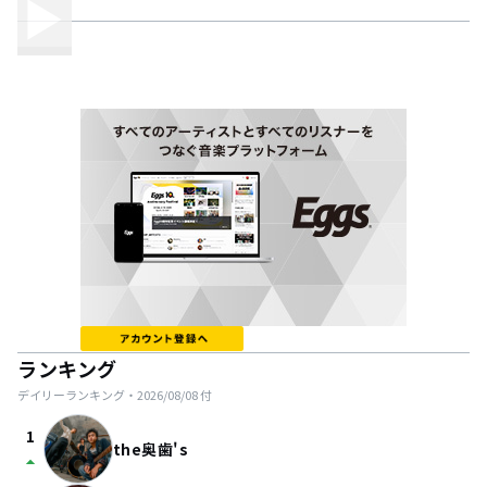
ランキング
デイリーランキング・
2026/08/08
付
1
the奥歯's
arrow_drop_up