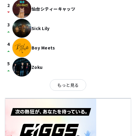
2
仙台シティーキャッツ
arrow_drop_down
3
Sick Lily
arrow_drop_up
4
Boy Meets
arrow_drop_up
5
Zoku
arrow_drop_up
もっと見る