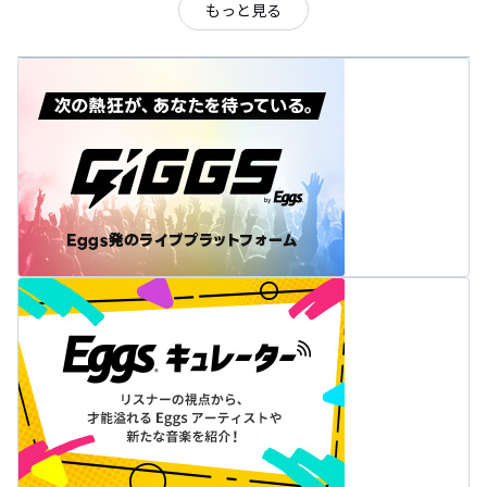
もっと見る