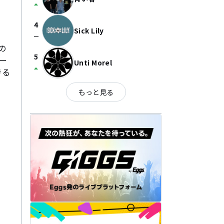
arrow_drop_up
4
Sick Lily
check_indeterminate_small
の
5
ー
Unti Morel
arrow_drop_up
きる
もっと見る