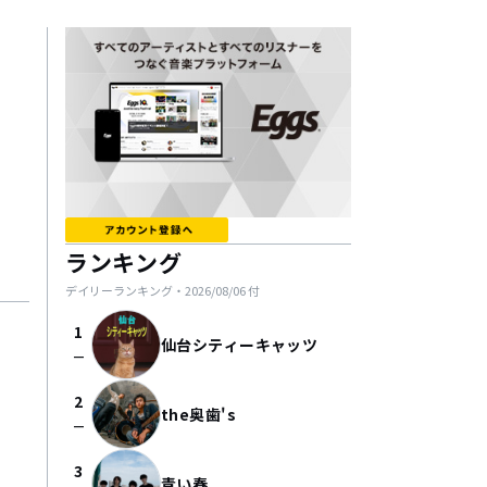
ランキング
デイリーランキング・
2026/08/06
付
1
仙台シティーキャッツ
check_indeterminate_small
2
the奥歯's
check_indeterminate_small
3
青い春