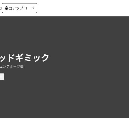
楽曲アップロード
in_new
ッドギミック
ュンフルーツ缶