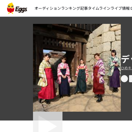
オーディション
ランキング
記事
タイムライン
ライブ情報
open_
デ
ひめキ