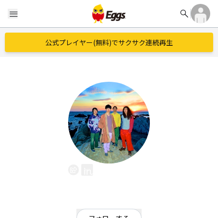
search
menu
公式プレイヤー(無料)でサクサク連続再生
irukasowaka
EggsID：
ss1718187
0
フォロワー