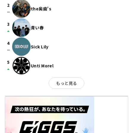
2
the奥歯's
check_indeterminate_small
3
青い春
arrow_drop_up
4
Sick Lily
check_indeterminate_small
5
Unti Morel
arrow_drop_up
もっと見る