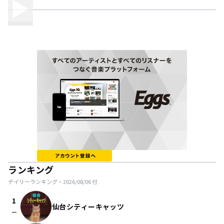
ランキング
デイリーランキング・
2026/08/06
付
1
仙台シティーキャッツ
check_indeterminate_small