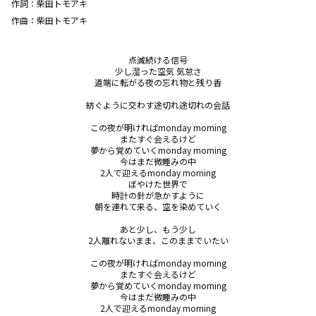
作詞：
柴田トモアキ
作曲：
柴田トモアキ
点滅続ける信号

少し湿った空気 気怠さ

道端に転がる夜の忘れ物と残り香

紡ぐように交わす途切れ途切れの会話

この夜が明ければmonday morning

またすぐ会えるけど

夢から覚めていくmonday morning

今はまだ微睡みの中

2人で迎えるmonday morning

ぼやけた世界で

時計の針が急かすように

朝を連れて来る、空を染めていく

あと少し、もう少し

2人離れないまま、このままでいたい

この夜が明ければmonday morning

またすぐ会えるけど

夢から覚めていくmonday morning

今はまだ微睡みの中

2人で迎えるmonday morning
