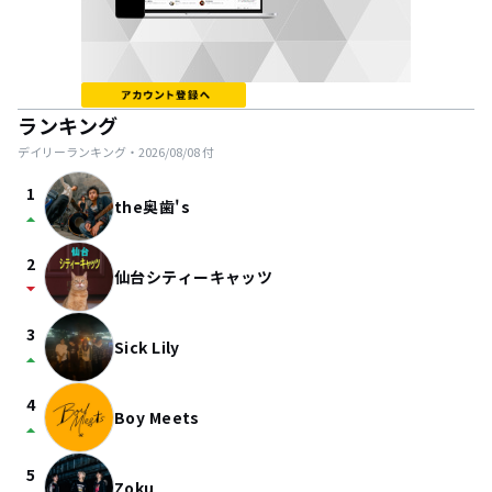
ランキング
デイリーランキング・
2026/08/08
付
1
the奥歯's
arrow_drop_up
2
仙台シティーキャッツ
arrow_drop_down
3
Sick Lily
arrow_drop_up
4
Boy Meets
arrow_drop_up
5
Zoku