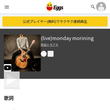
search
menu
公式プレイヤー(無料)でサクサク連続再生
(live)monday morining
柴田トモアキ
歌詞