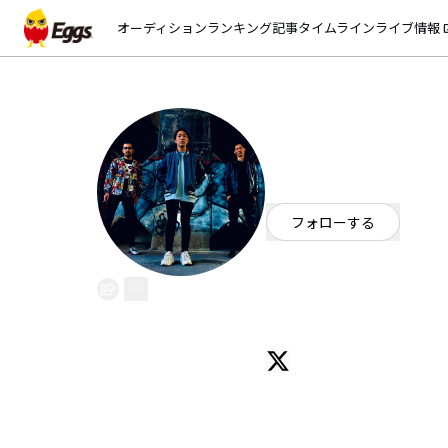
オーディション
ランキング
記事
タイムライン
ライブ情報
open_
シュタインズ
EggsID：
steins20170115
6
フォロワー
フォローする
大阪府
ロック
/
ギターロック
OFFICIAL WEBSITE
大阪枚方発ロックバンドシュタイ
YouTube始めました！！