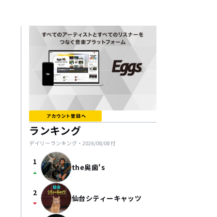
ランキング
デイリーランキング・
2026/08/08
付
1
the奥歯's
arrow_drop_up
2
仙台シティーキャッツ
arrow_drop_down