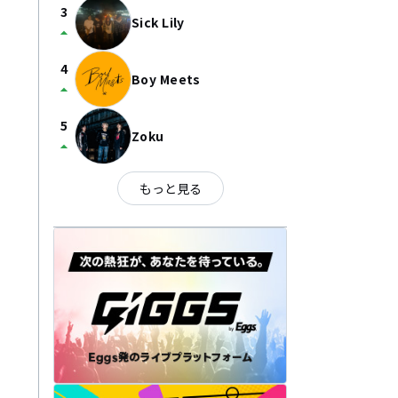
3
Sick Lily
arrow_drop_up
4
Boy Meets
arrow_drop_up
5
Zoku
arrow_drop_up
もっと見る