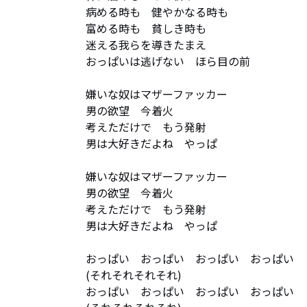
病める時も　健やかなる時も

富める時も　貧しき時も

迷える我らを導きたまえ

おっぱいは逃げない　ほら目の前

嫌いな奴はマザーファッカー

男の欲望　今着火

考えただけで　もう発射

男は大好きだよね　やっぱ

嫌いな奴はマザーファッカー

男の欲望　今着火

考えただけで　もう発射

男は大好きだよね　やっぱ

おっぱい　おっぱい　おっぱい　おっぱい

(それそれそれそれ)

おっぱい　おっぱい　おっぱい　おっぱい
