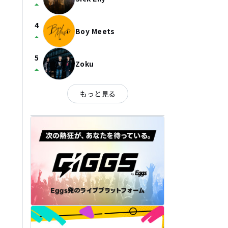
arrow_drop_up
4
Boy Meets
arrow_drop_up
5
Zoku
arrow_drop_up
もっと見る