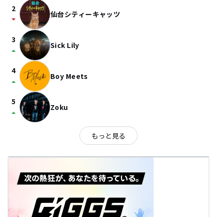
2
仙台シティーキャッツ
arrow_drop_down
3
Sick Lily
arrow_drop_up
4
Boy Meets
arrow_drop_up
5
Zoku
arrow_drop_up
もっと見る