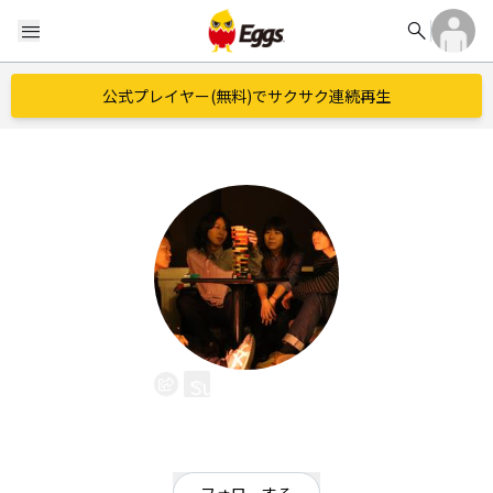
search
menu
公式プレイヤー(無料)でサクサク連続再生
Sue-no Dahl
EggsID：
sueno_dahl
2
フォロワー