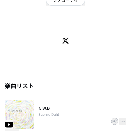
フォローする
東京都
OFFICIAL WEBSITE
【Sue-no Dahl】（スエノダール）
甘く冷たく。
激しく暗く。
どこまでもワガママに。
みんな末っ子、スエノダール。
Vocal&Guitar オグラ ユウスケ
楽曲リスト
Guitar ハラダ キョウスケ
Bass クシダ ミカ
Drum ヤギ
G.W.B
Sue-no Dahl