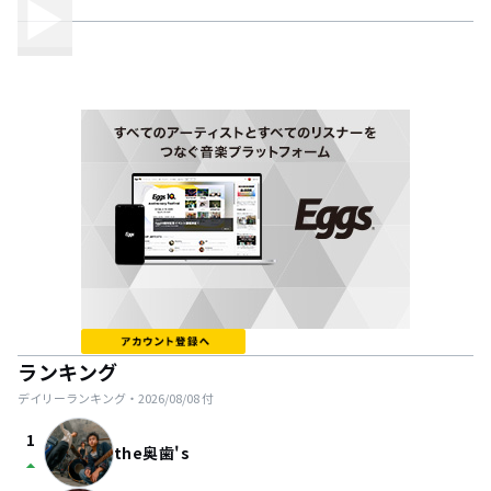
ランキング
デイリーランキング・
2026/08/08
付
1
the奥歯's
arrow_drop_up