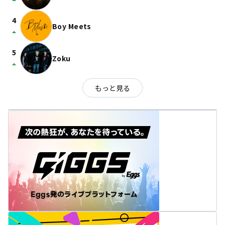
arrow_drop_up
4
Boy Meets
arrow_drop_up
5
Zoku
arrow_drop_up
もっと見る