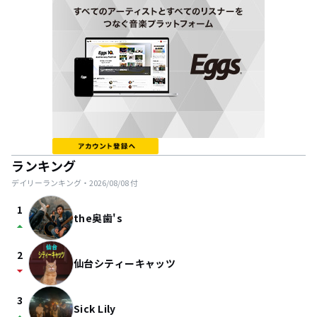
ランキング
デイリーランキング・
2026/08/08
付
1
the奥歯's
arrow_drop_up
2
仙台シティーキャッツ
arrow_drop_down
3
Sick Lily