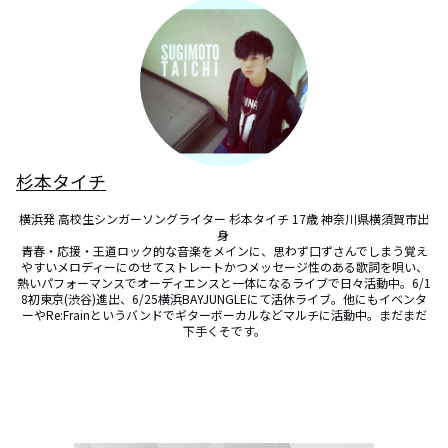
杉本タイチ
横浜発 高校生シンガーソングライター 杉本タイチ 17歳 神奈川県横須賀市出
身 

青春・応援・王道ロック的な音楽をメインに、思わず口ずさんでしまう覚え
やすいメロディーにのせてストレートかつメッセージ性のある歌詞を唄い、
熱いパフォーマンスでオーディエンスと一体になるライブで日々活動中。6/1
8初東京(渋谷)進出、6/25横浜BAYJUNGLEにて活休ライブ。他にもイベンタ
ーやRe:Frainというバンドでギターボーカルなどマルチに活動中。まだまだ
下手くそです。