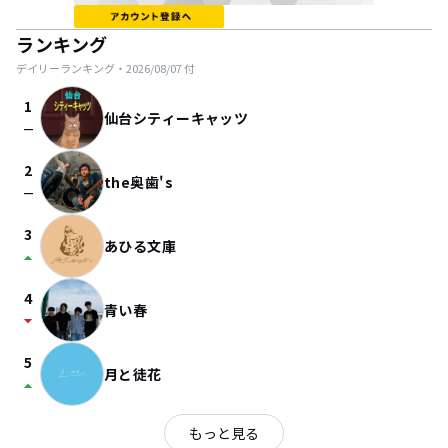
ランキング
デイリーランキング・
2026/08/07
付
1
仙台シティーキャッツ
check_indeterminate_small
2
the奥歯's
check_indeterminate_small
3
あひる文庫
arrow_drop_up
4
青い春
arrow_drop_down
5
月と徒花
arrow_drop_up
もっと見る