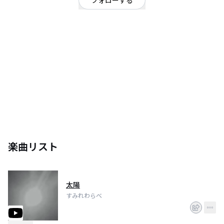
フォローする
東京都
シンガーソングライター
/
オルタナティブ
OFFICIAL WEBSITE
すみれわらべは日本のシンガー・ソングライター。
1997年に生まれた東京都出身の男性。
2019年より楽曲制作を開始。
2022年よりライブ活動を開始。
-ライブ予定-
2022/6/25(土) 下北沢LOFT
楽曲リスト
太陽
すみれわらべ