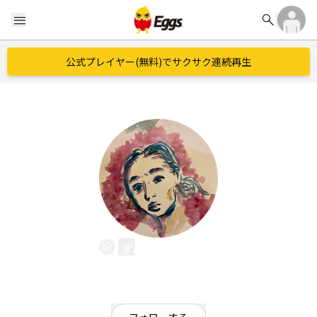
search
menu
公式プレイヤー(無料)でサクサク連続再生
すみれわらべ
EggsID：
sumirewarabe
0
フォロワー