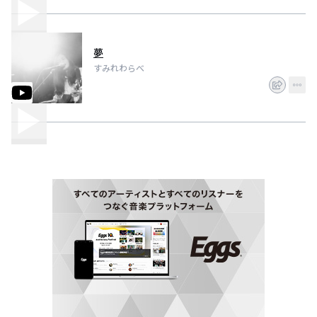
夢
すみれわらべ