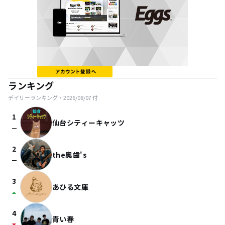
ランキング
デイリーランキング・
2026/08/07
付
1
仙台シティーキャッツ
check_indeterminate_small
2
the奥歯's
check_indeterminate_small
3
あひる文庫
arrow_drop_up
4
青い春