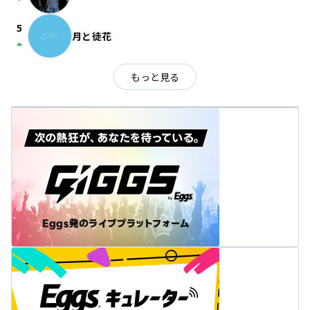
arrow_drop_down
5
月と徒花
arrow_drop_up
もっと見る