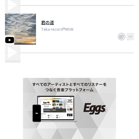
君の道
Taka record®︎MSW