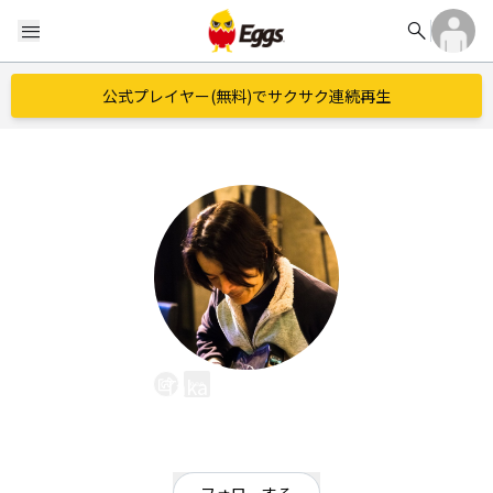
search
menu
公式プレイヤー(無料)でサクサク連続再生
Taka record®︎MSW
EggsID：
taka_record
0
フォロワー