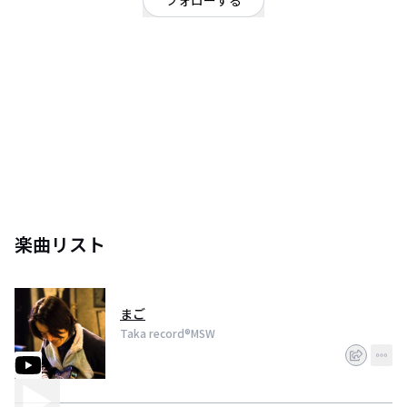
フォローする
東京都
シンガーソングライター
/
シンガーソングライター
message song writer
些細な事などメッセージにして歌ってます。
YouTube&rarr;https://t.co/7fdEh4KwCf soundcloud&rarr;
https://t.co/k5DJofN8TP iTunes&rarr;「ソーヤ - Single」
https://t.co/kSMeYchom5
楽曲リスト
まご
Taka record®︎MSW