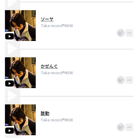
ソーヤ
Taka record®︎MSW
かぜんぐ
Taka record®︎MSW
鼓動
Taka record®︎MSW