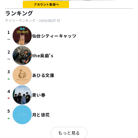
ランキング
デイリーランキング・
2026/08/07
付
1
仙台シティーキャッツ
check_indeterminate_small
2
the奥歯's
check_indeterminate_small
3
あひる文庫
arrow_drop_up
4
青い春
arrow_drop_down
5
月と徒花
arrow_drop_up
もっと見る