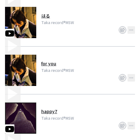
はる
Taka record®︎MSW
for you
Taka record®︎MSW
happy7
Taka record®︎MSW