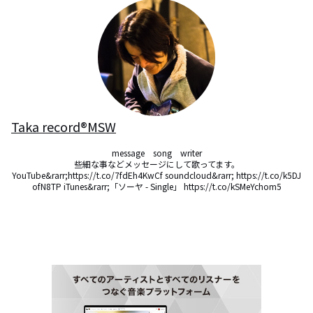
Taka record®︎MSW
message　song　writer

些細な事などメッセージにして歌ってます。

YouTube&rarr;https://t.co/7fdEh4KwCf soundcloud&rarr; https://t.co/k5DJ
ofN8TP iTunes&rarr;「ソーヤ - Single」 https://t.co/kSMeYchom5