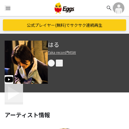
search
menu
公式プレイヤー(無料)でサクサク連続再生
はる
Taka record®︎MSW
アーティスト情報