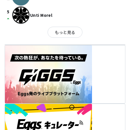
check_indeterminate_small
5
Unti Morel
arrow_drop_up
もっと見る