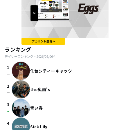
ランキング
デイリーランキング・
2026/08/06
付
1
仙台シティーキャッツ
check_indeterminate_small
2
the奥歯's
check_indeterminate_small
3
青い春
arrow_drop_up
4
Sick Lily