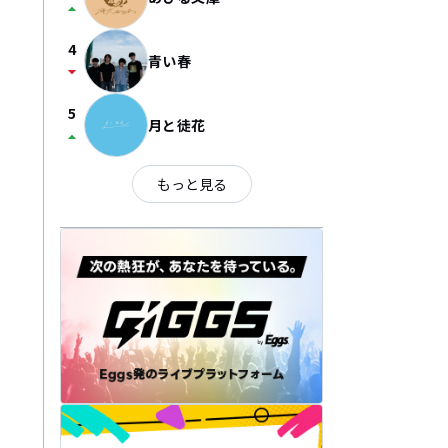
arrow_drop_up
4
青い春
arrow_drop_down
5
月と徒花
arrow_drop_up
もっと見る