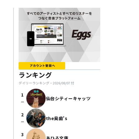
ランキング
デイリーランキング・
2026/08/07
付
1
仙台シティーキャッツ
check_indeterminate_small
2
the奥歯's
check_indeterminate_small
3
あひる文庫