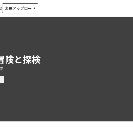
楽曲アップロード
in_new
 冒険と探検
成