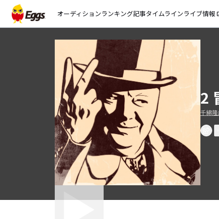
オーディション
ランキング
記事
タイムライン
ライブ情報
open_
2
千綿隆