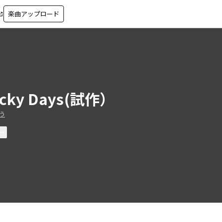
楽曲アップロード
in_new
ucky Days(試作）
う