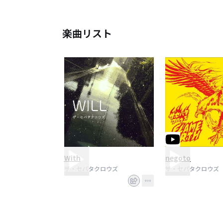
楽曲リスト
With
negoto
ザ・セパタクロウズ
ザ・セパタクロウズ