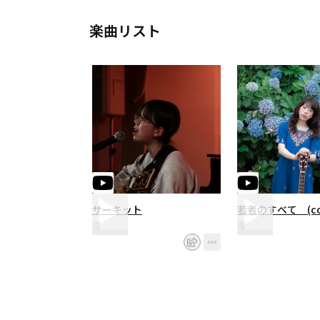
楽曲リスト
サーキット
若者のすべて (cov
環
環