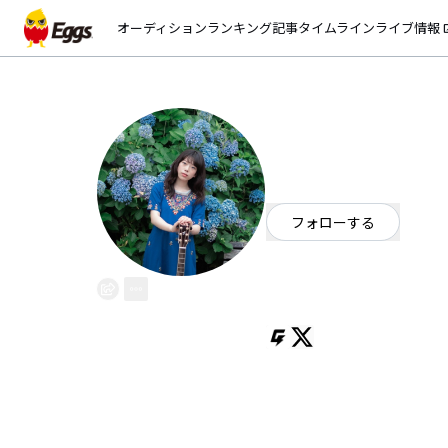
オーディション
ランキング
記事
タイムライン
ライブ情報
open_
環
EggsID：
tamaki20
2
フォロワー
フォローする
新潟県
シンガーソングライター
新潟県出身、シンガーソングライ
言葉を紡ぎ、音楽を作り、歌って