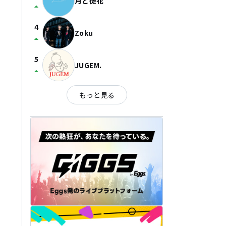
月と徒花
arrow_drop_up
4
Zoku
arrow_drop_up
5
JUGEM.
arrow_drop_up
もっと見る