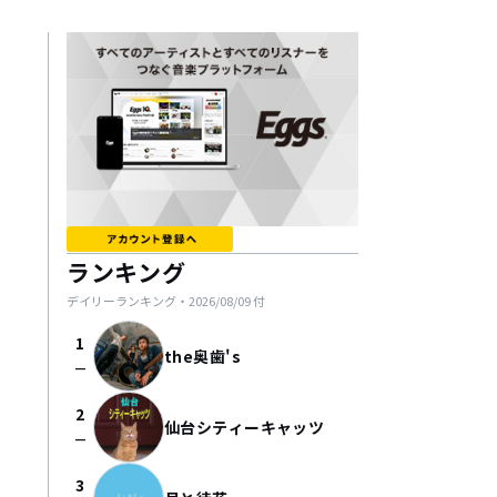
ランキング
デイリーランキング・
2026/08/09
付
1
the奥歯's
check_indeterminate_small
2
仙台シティーキャッツ
check_indeterminate_small
3