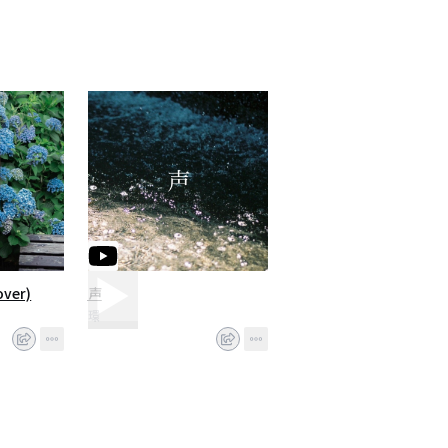
er)
声
環