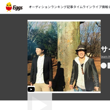
オーディション
ランキング
記事
タイムライン
ライブ情報
open_
サ
team 