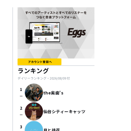
ランキング
デイリーランキング・
2026/08/09
付
1
the奥歯's
check_indeterminate_small
2
仙台シティーキャッツ
check_indeterminate_small
3
月と徒花