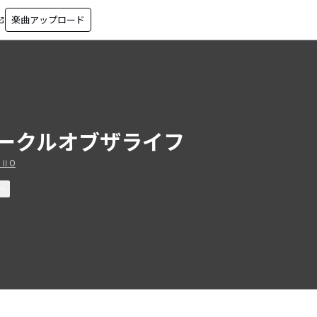
楽曲アップロード
in_new
ークルオブザライフ
HⅡO