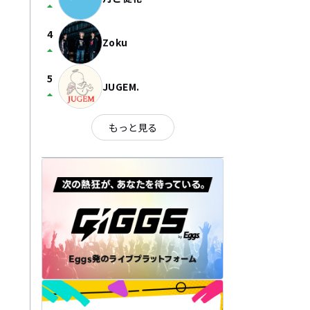
arrow_drop_up
4
Zoku
arrow_drop_up
5
JUGEM.
arrow_drop_up
もっと見る