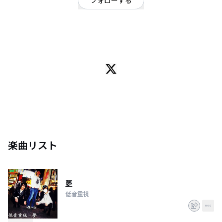
フォローする
東京都
オルタナティブ
ソラ(Dr.)@sora_X_R_U
えだまめ(Dr.)@Edamameen731
マヨネーズ(Dr.)@mayonnaise798
の三人で構成されたドラムだけのスリーピースコミックバンド。
楽曲リスト
夢
低音重視