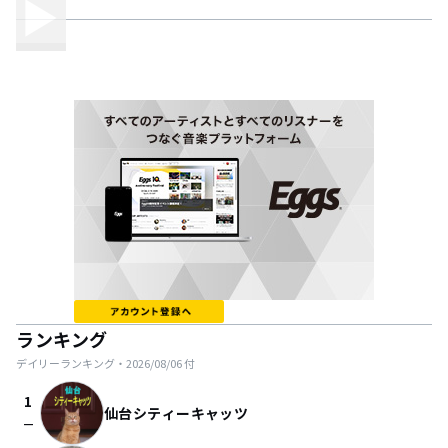
ランキング
デイリーランキング・
2026/08/06
付
1
仙台シティーキャッツ
check_indeterminate_small