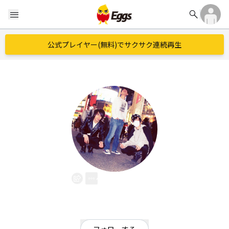
search
menu
公式プレイヤー(無料)でサクサク連続再生
低音重視
EggsID：
teionju_shi
13
フォロワー