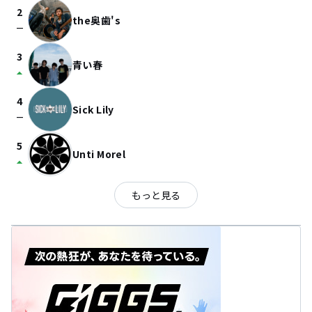
2
the奥歯's
check_indeterminate_small
3
青い春
arrow_drop_up
4
Sick Lily
check_indeterminate_small
5
Unti Morel
arrow_drop_up
もっと見る