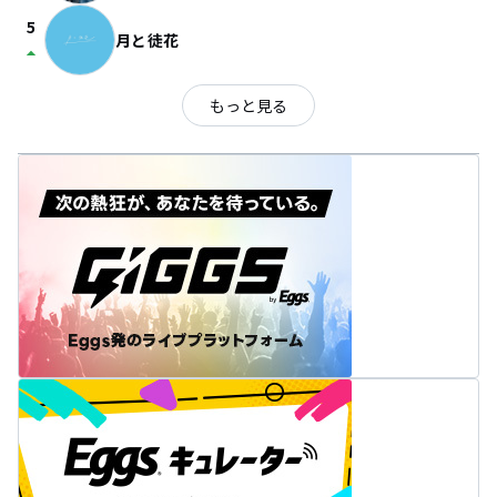
5
月と徒花
arrow_drop_up
もっと見る