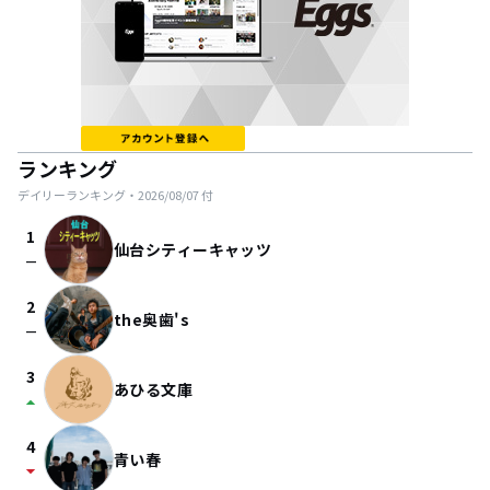
ランキング
デイリーランキング・
2026/08/07
付
1
仙台シティーキャッツ
check_indeterminate_small
2
the奥歯's
check_indeterminate_small
3
あひる文庫
arrow_drop_up
4
青い春
arrow_drop_down