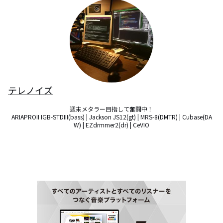
テレノイズ
週末メタラー目指して奮闘中！

ARIAPROII IGB-STDIII(bass) | Jackson JS12(gt) | MRS-8(DMTR) | Cubase(DA
W) | EZdrmmer2(dr) | CeVIO