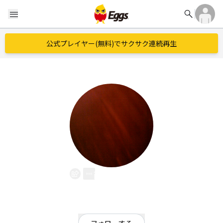
search
menu
公式プレイヤー(無料)でサクサク連続再生
西田英男
EggsID：
tensai
4
フォロワー