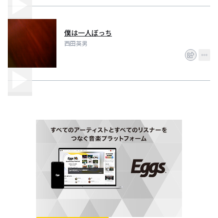
僕は一人ぼっち
西田英男