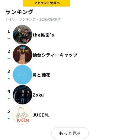
ランキング
デイリーランキング・
2026/08/09
付
1
the奥歯's
check_indeterminate_small
2
仙台シティーキャッツ
check_indeterminate_small
3
月と徒花
arrow_drop_up
4
Zoku
arrow_drop_up
5
JUGEM.
arrow_drop_up
もっと見る