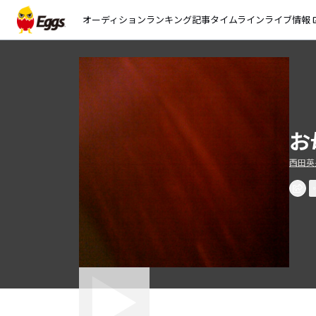
オーディション
ランキング
記事
タイムライン
ライブ情報
open_
お
西田英