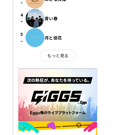
arrow_drop_up
4
青い春
arrow_drop_down
5
月と徒花
arrow_drop_up
もっと見る