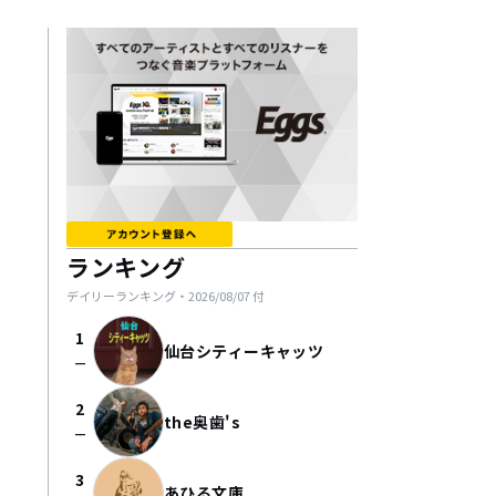
ランキング
デイリーランキング・
2026/08/07
付
1
仙台シティーキャッツ
check_indeterminate_small
2
the奥歯's
check_indeterminate_small
3
あひる文庫