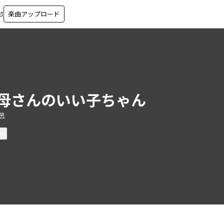
楽曲アップロード
in_new
母さんのいい子ちゃん
男