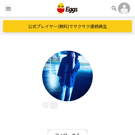
search
menu
公式プレイヤー(無料)でサクサク連続再生
Amelu
EggsID：
teratuki_yuki
1
フォロワー