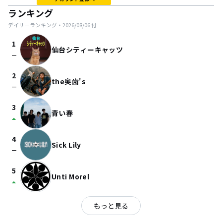
ランキング
デイリーランキング・
2026/08/06
付
1
仙台シティーキャッツ
check_indeterminate_small
2
the奥歯's
check_indeterminate_small
3
青い春
arrow_drop_up
4
Sick Lily
check_indeterminate_small
5
Unti Morel
arrow_drop_up
もっと見る