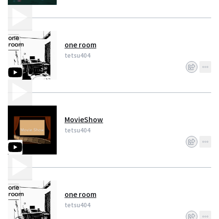
one room
tetsu404
MovieShow
tetsu404
one room
tetsu404