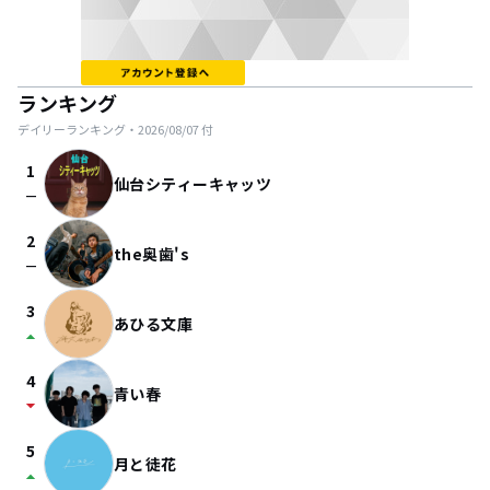
ランキング
デイリーランキング・
2026/08/07
付
1
仙台シティーキャッツ
check_indeterminate_small
2
the奥歯's
check_indeterminate_small
3
あひる文庫
arrow_drop_up
4
青い春
arrow_drop_down
5
月と徒花
arrow_drop_up