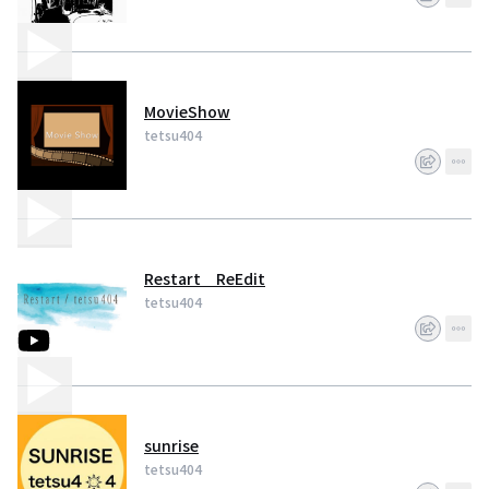
MovieShow
tetsu404
Restart ReEdit
tetsu404
sunrise
tetsu404