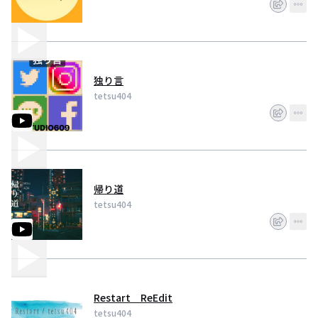
独り言
tetsu404
帰り道
tetsu404
Restart ReEdit
tetsu404