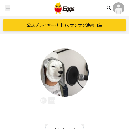
search
menu
公式プレイヤー(無料)でサクサク連続再生
tetsu404
EggsID：
tetsu_404
43
フォロワー