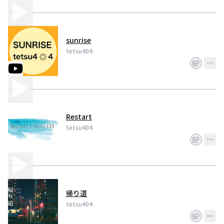
sunrise
tetsu404
Restart
tetsu404
帰り道
tetsu404