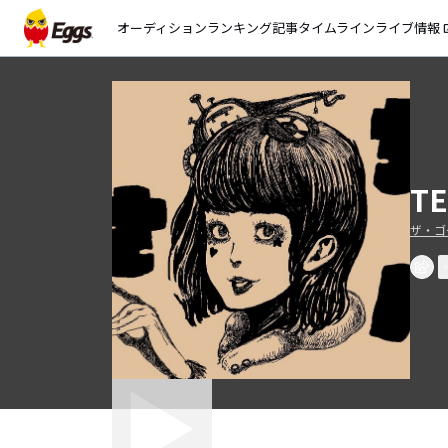
オーディション
ランキング
記事
タイムライン
ライブ情報
open_
TE
ザ・ゴ