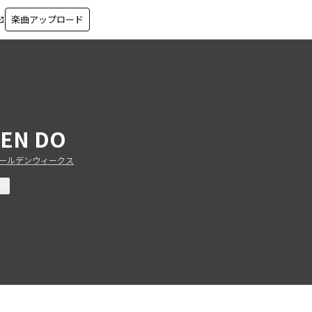
楽曲アップロード
in_new
EN DO
ールデンウィークス