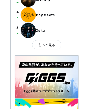
arrow_drop_up
4
Boy Meets
arrow_drop_up
5
Zoku
arrow_drop_up
もっと見る