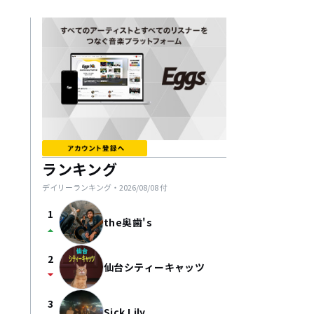
ランキング
デイリーランキング・
2026/08/08
付
1
the奥歯's
arrow_drop_up
2
仙台シティーキャッツ
arrow_drop_down
3
Sick Lily