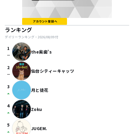
ランキング
デイリーランキング・
2026/08/09
付
1
the奥歯's
check_indeterminate_small
2
仙台シティーキャッツ
check_indeterminate_small
3
月と徒花
arrow_drop_up
4
Zoku
arrow_drop_up
5
JUGEM.
arrow_drop_up