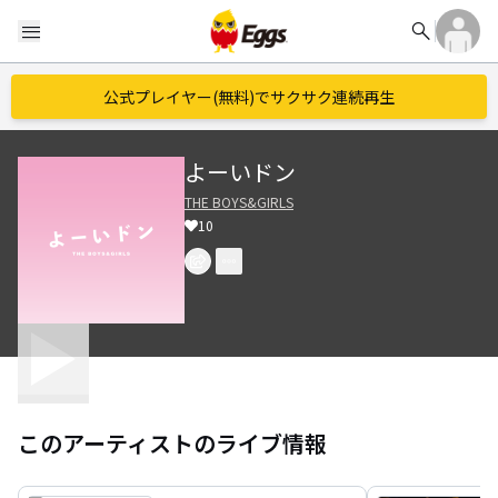
search
menu
公式プレイヤー(無料)でサクサク連続再生
よーいドン
THE BOYS&GIRLS
10
このアーティストのライブ情報