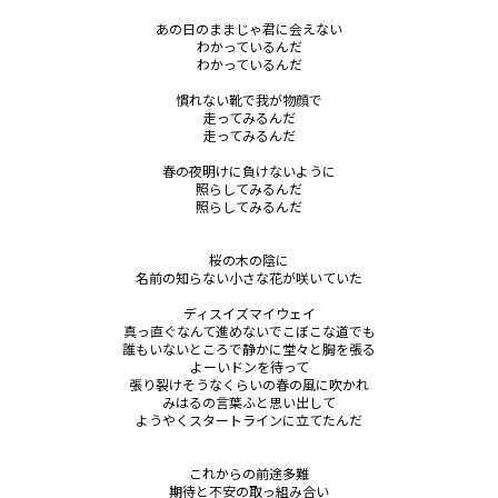
あの日のままじゃ君に会えない

わかっているんだ

わかっているんだ

慣れない靴で我が物顔で

走ってみるんだ

走ってみるんだ

春の夜明けに負けないように

照らしてみるんだ

照らしてみるんだ

桜の木の陰に

名前の知らない小さな花が咲いていた

ディスイズマイウェイ

真っ直ぐなんて進めないでこぼこな道でも

誰もいないところで静かに堂々と胸を張る

よーいドンを待って

張り裂けそうなくらいの春の風に吹かれ

みはるの言葉ふと思い出して

ようやくスタートラインに立てたんだ

これからの前途多難

期待と不安の取っ組み合い
