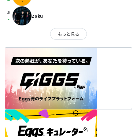
arrow_drop_up
5
Zoku
arrow_drop_up
もっと見る