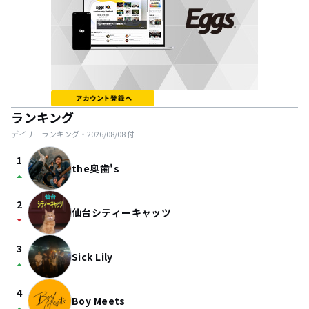
ランキング
デイリーランキング・
2026/08/08
付
1
the奥歯's
arrow_drop_up
2
仙台シティーキャッツ
arrow_drop_down
3
Sick Lily
arrow_drop_up
4
Boy Meets