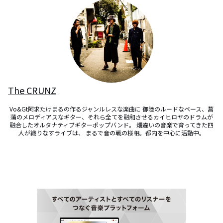
The CRUNZ
Vo&Gt阿求たけまるの作るジャンルレスな楽曲に 御陸のルードなベース、菖
蒲のメロディアスなギター、それら全てを融和させるカイヒロヤのドラムが
融合したオルタナティブギターポップバンド。 畑違いの音楽で育ってきた四
人が織りなすライブは、 まるで音の戦の様相。都内を中心に活動中。