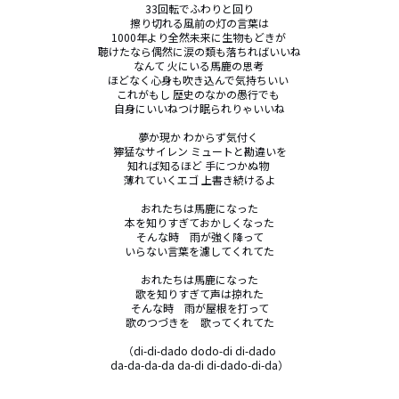
33回転でふわりと回り

擦り切れる風前の灯の言葉は

1000年より全然未来に生物もどきが 

聴けたなら偶然に涙の類も落ちればいいね

なんて 火にいる馬鹿の思考 

ほどなく心身も吹き込んで気持ちいい 

これがもし 歴史のなかの愚行でも 

自身にいいねつけ眠られりゃいいね

夢か現か わからず気付く 

獰猛なサイレン ミュートと勘違いを

知れば知るほど 手につかぬ物 

薄れていくエゴ 上書き続けるよ

おれたちは馬鹿になった

本を知りすぎておかしくなった

そんな時　雨が強く降って

いらない言葉を濾してくれてた

おれたちは馬鹿になった

歌を知りすぎて声は掠れた

そんな時　雨が屋根を打って

歌のつづきを　歌ってくれてた

（di-di-dado dodo-di di-dado

da-da-da-da da-di di-dado-di-da）