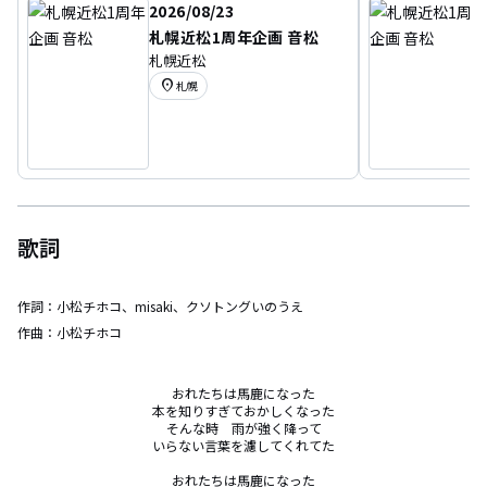
2026/08/23
札幌近松1周年企画 音松
札幌近松
location_on
札幌
歌詞
作詞：
小松チホコ、misaki、クソトングいのうえ
作曲：
小松チホコ
おれたちは馬鹿になった

本を知りすぎておかしくなった

そんな時　雨が強く降って

いらない言葉を濾してくれてた

おれたちは馬鹿になった
