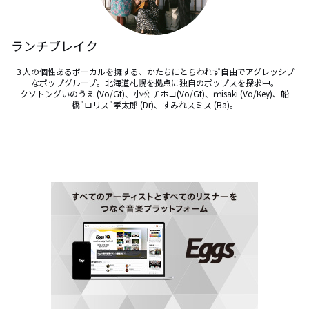
ランチブレイク
３人の個性あるボーカルを擁する、かたちにとらわれず自由でアグレッシブ
なポップグループ。北海道札幌を拠点に独自のポップスを探求中。

クソトングいのうえ (Vo/Gt)、小松 チホコ(Vo/Gt)、ｍisaki (Vo/Key)、船
橋"ロリス"孝太郎 (Dr)、すみれスミス (Ba)。