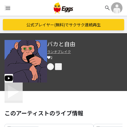
search
menu
公式プレイヤー(無料)でサクサク連続再生
バカと自由
ランチブレイク
2
このアーティストのライブ情報