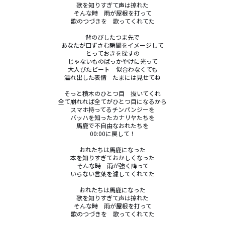
歌を知りすぎて声は掠れた

そんな時　雨が屋根を打って

歌のつづきを　歌ってくれてた

背のびしたつま先で

あなたが口ずさむ瞬間をイメージして

とっておきを探すの

じゃないものばっかやけに光って

大人びたビート　似合わなくても

溢れ出した表情　たまには見せてね

そっと積木のひとつ目　抜いてくれ

全て崩れれば全てがひとつ目になるから

スマホ持ってるチンパンジーを

バッハを知ったカナリヤたちを

馬鹿で不自由なおれたちを

00:00に戻して！

おれたちは馬鹿になった

本を知りすぎておかしくなった

そんな時　雨が強く降って

いらない言葉を濾してくれてた

おれたちは馬鹿になった

歌を知りすぎて声は掠れた

そんな時　雨が屋根を打って

歌のつづきを　歌ってくれてた
