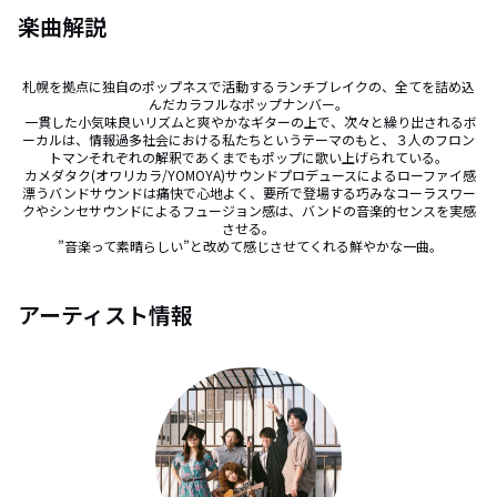
楽曲解説
札幌を拠点に独自のポップネスで活動するランチブレイクの、全てを詰め込
んだカラフルなポップナンバー。

 一貫した小気味良いリズムと爽やかなギターの上で、次々と繰り出されるボ
ーカルは、情報過多社会における私たちというテーマのもと、３人のフロン
トマンそれぞれの解釈であくまでもポップに歌い上げられている。

 カメダタク(オワリカラ/YOMOYA)サウンドプロデュースによるローファイ感
漂うバンドサウンドは痛快で心地よく、要所で登場する巧みなコーラスワー
クやシンセサウンドによるフュージョン感は、バンドの音楽的センスを実感
させる。

 ”音楽って素晴らしい”と改めて感じさせてくれる鮮やかな一曲。
アーティスト情報