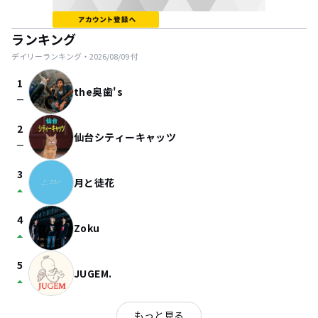
ランキング
デイリーランキング・
2026/08/09
付
1
the奥歯's
check_indeterminate_small
2
仙台シティーキャッツ
check_indeterminate_small
3
月と徒花
arrow_drop_up
4
Zoku
arrow_drop_up
5
JUGEM.
arrow_drop_up
もっと見る