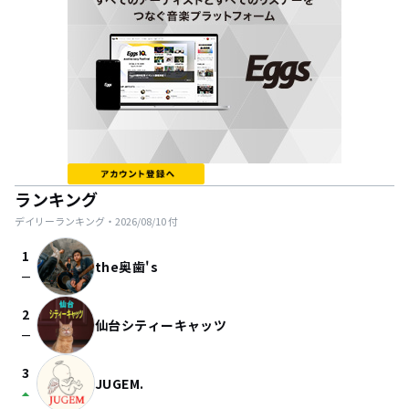
ランキング
デイリーランキング・
2026/08/10
付
1
the奥歯's
check_indeterminate_small
2
仙台シティーキャッツ
check_indeterminate_small
3
JUGEM.
arrow_drop_up