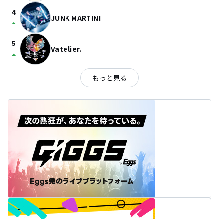
4
JUNK MARTINI
arrow_drop_up
5
Vatelier.
arrow_drop_up
もっと見る