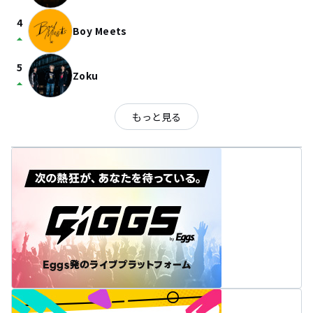
4
Boy Meets
arrow_drop_up
5
Zoku
arrow_drop_up
もっと見る