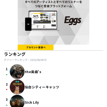
ランキング
デイリーランキング・
2026/08/08
付
1
the奥歯's
arrow_drop_up
2
仙台シティーキャッツ
arrow_drop_down
3
Sick Lily
arrow_drop_up