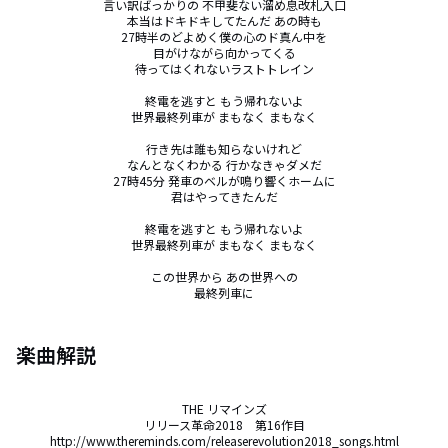
言い訳ばっかりの 不甲斐ない溜め息改札入口

本当はドキドキしてたんだ あの時も

27時半のどよめく僕の心のド真ん中を

目がけながら向かってくる

待ってはくれないラストトレイン

終電を逃すと もう帰れないよ

世界最終列車が まもなく まもなく

行き先は誰も知らないけれど

なんとなくわかる 行かなきゃダメだ

27時45分 発車のベルが鳴り響くホームに

君はやってきたんだ

終電を逃すと もう帰れないよ

世界最終列車が まもなく まもなく

この世界から あの世界への

最終列車に
楽曲解説
THE リマインズ

リリース革命2018　第16作目

http://www.thereminds.com/releaserevolution2018_songs.html