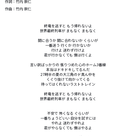
作詞：
竹内 崇仁
作曲：
竹内 崇仁
終電を逃すと もう帰れないよ

世界最終列車が まもなく まもなく

間に合うか 間に合わないか くらいが

一番迷う 行くか 行かないか

行けよ 迷わず行けよ

君が行かなくても 僕は行くよ

言い訳ばっかりの 張りつめた心のホーム3番線

本当はドキドキしてるんだ

27時半の夏の大三角のド真ん中を

くぐり抜けて向かってくる

待ってはくれないラストトレイン

終電を逃すと もう帰れないよ

世界最終列車が まもなく まもなく

不安で 怖くなる ぐらいが

一番ちょうどいい 自分を試すには

やれよ 迷わずやれよ

君がやらなくても 僕はやるよ
