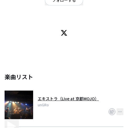
フォローする
兵庫県
姫路を拠点に活動中の 3ピースアコースティックバンド。Key. みやび 、Gt.
ななみ、Ba. たかや
楽曲リスト
エキストラ（Live at 京都MOJO）
unGRo