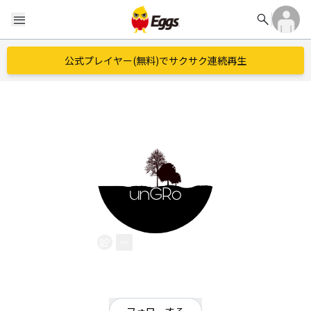
search
menu
公式プレイヤー(無料)でサクサク連続再生
unGRo
EggsID：
theunknownglory
37
フォロワー