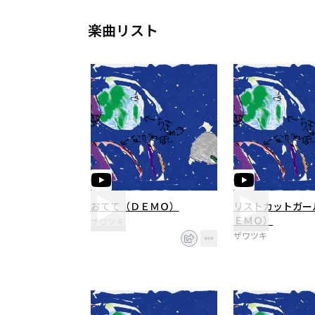
楽曲リスト
おてて（ＤＥＭＯ）
リストカットガー
ＥＭＯ）
ザワツキ
ザワツキ