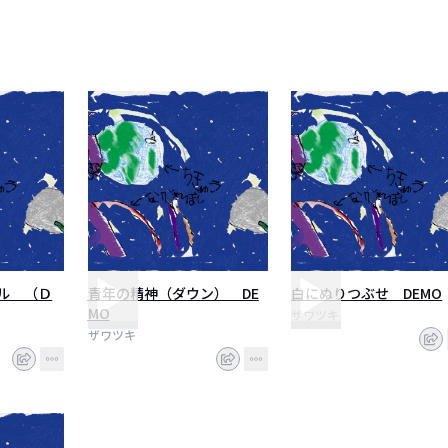
ル （Ｄ
青年の精神（ダウン） DE
白にぬりつぶせ DEMO
MO
ザワツキ
ザワツキ