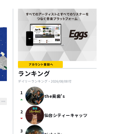
ランキング
デイリーランキング・
2026/08/08
付
1
the奥歯's
arrow_drop_up
2
仙台シティーキャッツ
arrow_drop_down
3