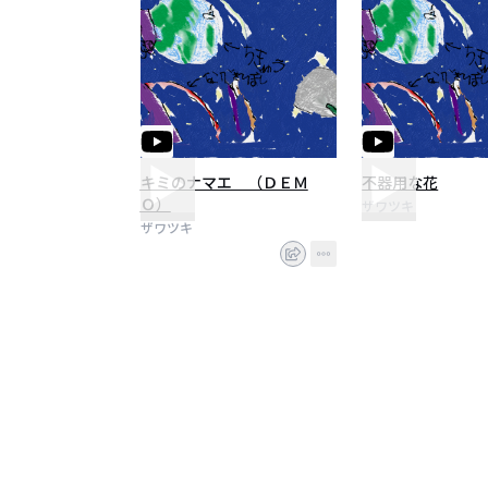
キミのナマエ （ＤＥＭ
不器用な花
Ｏ）
ザワツキ
ザワツキ