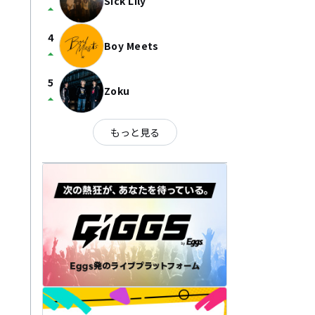
Sick Lily
arrow_drop_up
4
Boy Meets
arrow_drop_up
5
Zoku
arrow_drop_up
もっと見る