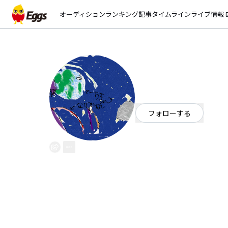
オーディション
ランキング
記事
タイムライン
ライブ情報
open_
ザワツキ
EggsID：
thewatuki
3
フォロワー
フォローする
岡山県
シンガーソングライター
OFFICIAL WEBSITE
曲ごとに全く違う
ジャンルレスシンガーソングライ
いろいろな曲を聴いてみてくださ
全てＤＥＭＯです