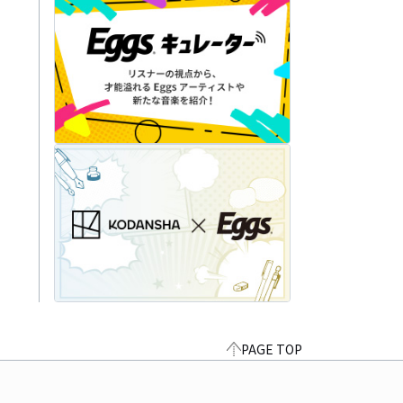
PAGE TOP