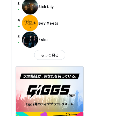
3
Sick Lily
arrow_drop_up
4
Boy Meets
arrow_drop_up
5
Zoku
arrow_drop_up
もっと見る