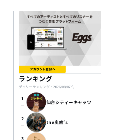
ランキング
デイリーランキング・
2026/08/07
付
1
仙台シティーキャッツ
check_indeterminate_small
2
the奥歯's
check_indeterminate_small
3