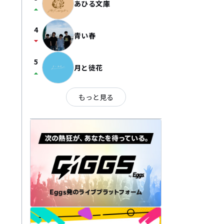
あひる文庫
arrow_drop_up
4
青い春
arrow_drop_down
5
月と徒花
arrow_drop_up
もっと見る