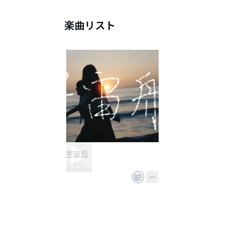
楽曲リスト
宇宙船
とてぃ