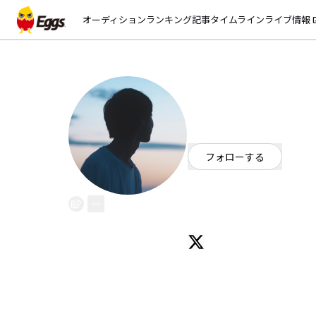
オーディション
ランキング
記事
タイムライン
ライブ情報
open_
とてぃ
EggsID：
tokoro_ten_san
2
フォロワー
フォローする
北海道
シンガーソングライター
OFFICIAL WEBSITE
高2シンガーソングライターです 