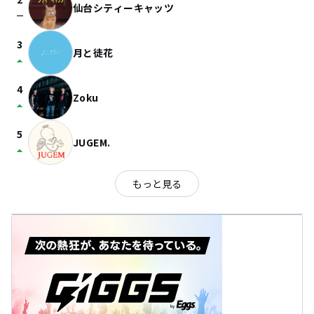
仙台シティーキャッツ
check_indeterminate_small
3
月と徒花
arrow_drop_up
4
Zoku
arrow_drop_up
5
JUGEM.
arrow_drop_up
もっと見る