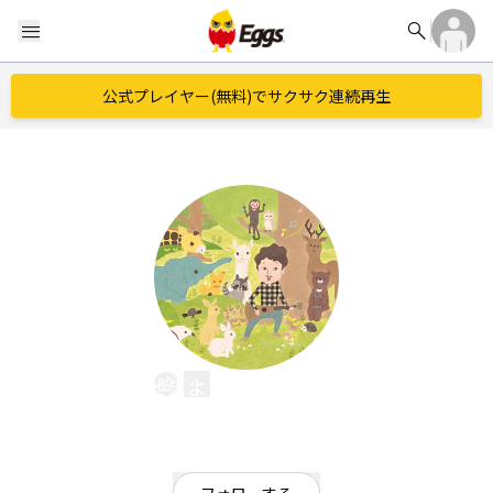
search
menu
公式プレイヤー(無料)でサクサク連続再生
とまよこ りゃんシー
EggsID：
tomaykrnc
0
フォロワー