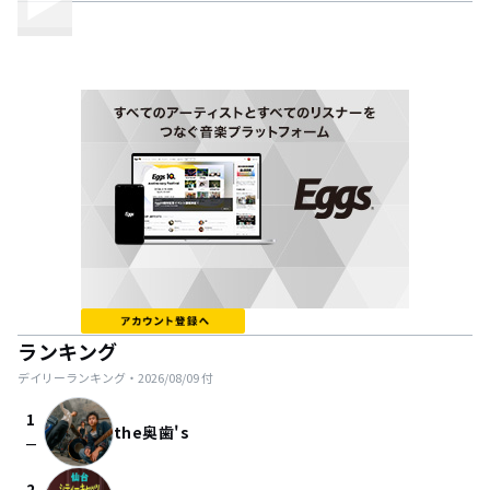
ランキング
デイリーランキング・
2026/08/09
付
1
the奥歯's
check_indeterminate_small
2