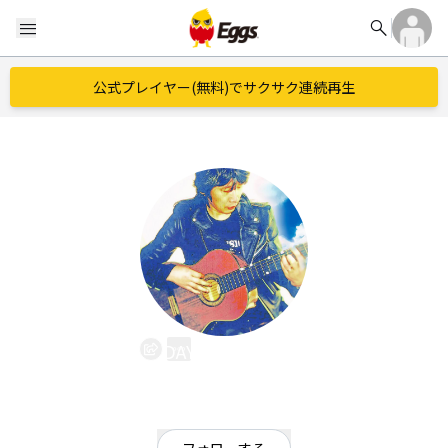
search
menu
公式プレイヤー(無料)でサクサク連続再生
DAY TRIPPERS
EggsID：
tonciki
8
フォロワー