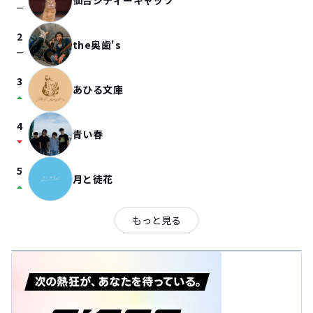
仙台シティーキャッツ
check_indeterminate_small
2
the奥歯's
check_indeterminate_small
3
あひる文庫
arrow_drop_up
4
青い春
arrow_drop_down
5
月と徒花
arrow_drop_up
もっと見る