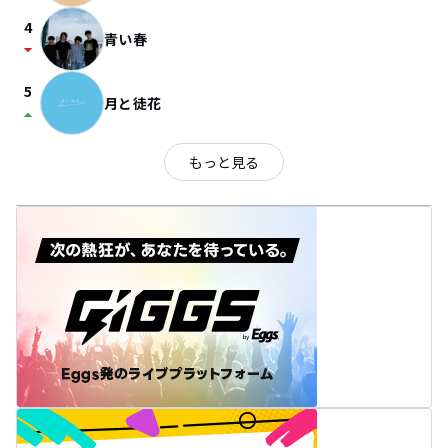
4
青い春
arrow_drop_down
5
月と徒花
arrow_drop_up
もっと見る