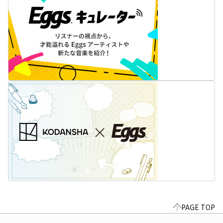
PAGE TOP