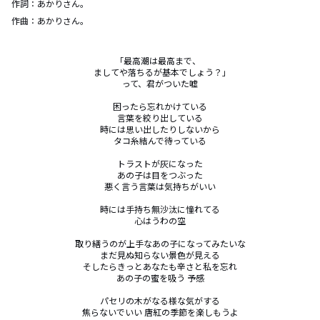
作詞：
あかりさん。
作曲：
あかりさん。
｢最高潮は最高まで、

ましてや落ちるが基本でしょう？｣

って、君がついた嘘

困ったら忘れかけている

言葉を絞り出している

時には思い出したりしないから

タコ糸結んで待っている

トラストが灰になった

あの子は目をつぶった

悪く言う言葉は気持ちがいい

時には手持ち無沙汰に憧れてる

心はうわの空

取り繕うのが上手なあの子になってみたいな

まだ見ぬ知らない景色が見える

そしたらきっとあなたも辛さと私を忘れ

あの子の蜜を吸う 予感

パセリの木がなる様な気がする

焦らないでいい 唐紅の季節を楽しもうよ
