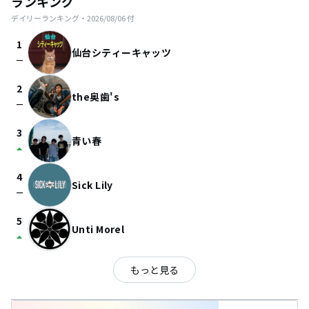
ランキング
デイリーランキング・
2026/08/06
付
1
仙台シティーキャッツ
check_indeterminate_small
2
the奥歯's
check_indeterminate_small
3
青い春
arrow_drop_up
4
Sick Lily
check_indeterminate_small
5
Unti Morel
arrow_drop_up
もっと見る