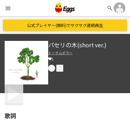
search
menu
公式プレイヤー(無料)でサクサク連続再生
パセリの木(short ver.)
トーテムポラー
1
歌詞