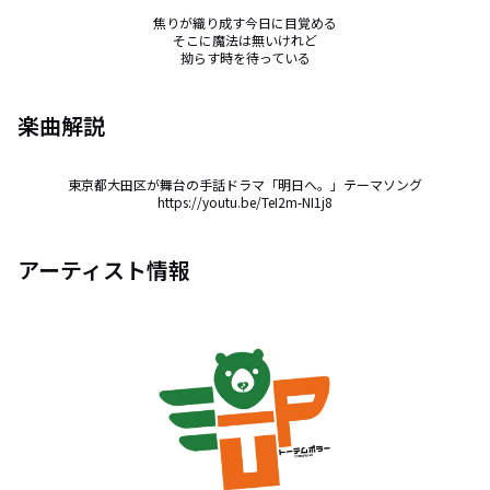
焦りが織り成す今日に目覚める

そこに魔法は無いけれど

拗らす時を待っている
楽曲解説
東京都大田区が舞台の手話ドラマ「明日へ。」テーマソング

https://youtu.be/TeI2m-NI1j8
アーティスト情報