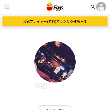
search
menu
公式プレイヤー(無料)でサクサク連続再生
TRASH STOCK
EggsID：
trast__
6
フォロワー