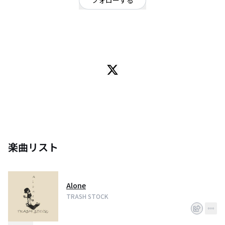
フォローする
静岡県
ロック
TRASH STOCK
Since 2013
From Shizuoka/Japan
Vo.健二郎
Gt.nari
Ba.じゅん兄
Dr.深ちゃん
伊豆の廃棄物系Rock Bandです。
楽曲リスト
Alone
TRASH STOCK