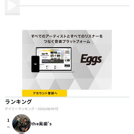
ランキング
デイリーランキング・
2026/08/09
付
1
the奥歯's
check_indeterminate_small