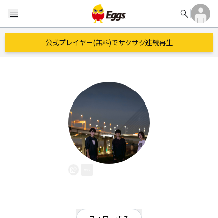
search
menu
公式プレイヤー(無料)でサクサク連続再生
ツキノワ
EggsID：
tsukino__wa
41
フォロワー