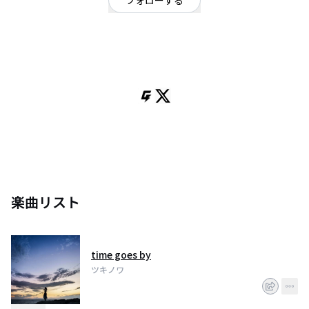
フォローする
東京都
オルタナティブ
/
ロック
Gt.Vo. 愛実/Gt. 順平/Ba. 宏太/Dr. 拓馬 お問い合わせは
tsukinowa2019@gmail.comまで
楽曲リスト
time goes by
ツキノワ