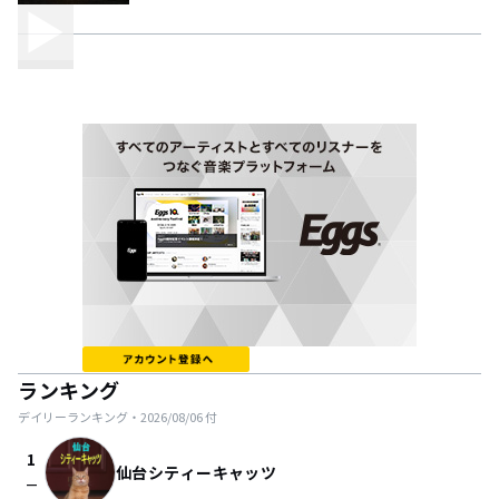
ランキング
デイリーランキング・
2026/08/06
付
1
仙台シティーキャッツ
check_indeterminate_small