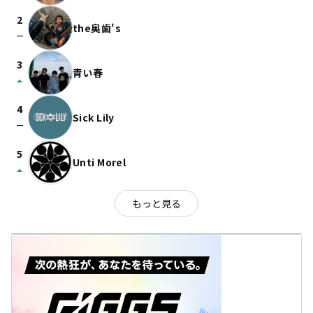
2
the奥歯's
check_indeterminate_small
3
青い春
arrow_drop_up
4
Sick Lily
check_indeterminate_small
5
Unti Morel
arrow_drop_up
もっと見る