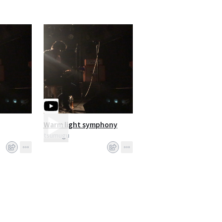
Warm light symphony
tsumugu