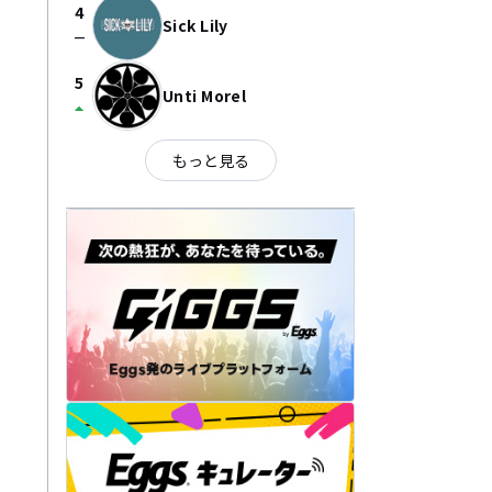
4
Sick Lily
check_indeterminate_small
5
Unti Morel
arrow_drop_up
もっと見る