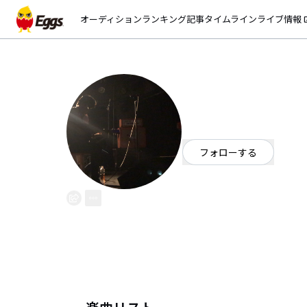
オーディション
ランキング
記事
タイムライン
ライブ情報
open_
tsumugu
EggsID：
tsumugu
0
フォロワー
フォローする
岡山県
シンガーソングライター
シンガーソングライター