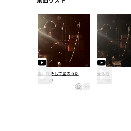
楽曲リスト
雨、風そして星のうた
光る雨
tsumugu
tsumugu