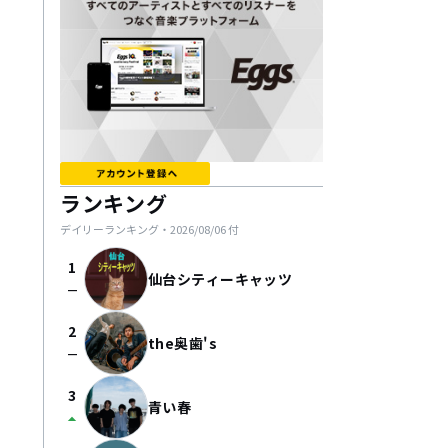
ランキング
デイリーランキング・
2026/08/06
付
1
仙台シティーキャッツ
check_indeterminate_small
2
the奥歯's
check_indeterminate_small
3
青い春
arrow_drop_up